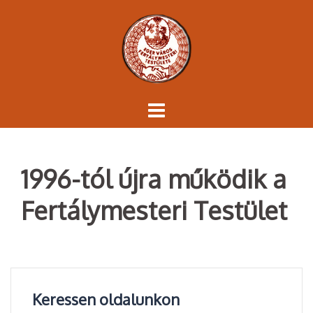
Skip
to
content
1996-tól újra működik a
Fertálymesteri Testület
Keressen oldalunkon