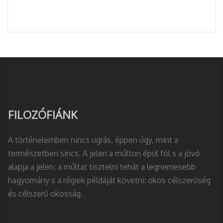
FILOZÓFIÁNK
A történelemben nincs ugrás, éppen úgy, mint a
természetben sincs. A jelen a múlton épül föl s a jövő
alapja a jelen; a múltat tisztelni tehát a legnemesebb
hagyomány s a régiek példáját követni: okos célszerűség
és célszerű okosság.