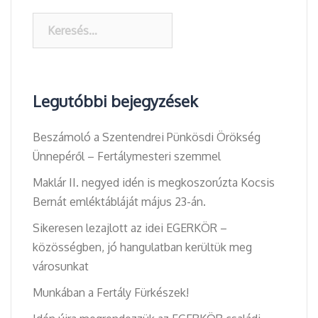
Keresés:
Legutóbbi bejegyzések
Beszámoló a Szentendrei Pünkösdi Örökség
Ünnepéről – Fertálymesteri szemmel
Maklár II. negyed idén is megkoszorúzta Kocsis
Bernát emléktábláját május 23-án.
Sikeresen lezajlott az idei EGERKÖR –
közösségben, jó hangulatban kerültük meg
városunkat
Munkában a Fertály Fürkészek!