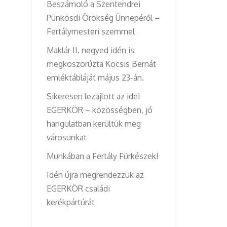
Beszámoló a Szentendrei
Pünkösdi Örökség Ünnepéről –
Fertálymesteri szemmel
Maklár II. negyed idén is
megkoszorúzta Kocsis Bernát
emléktábláját május 23-án.
Sikeresen lezajlott az idei
EGERKÖR – közösségben, jó
hangulatban kerültük meg
városunkat
Munkában a Fertály Fürkészek!
Idén újra megrendezzük az
EGERKÖR családi
kerékpártúrát