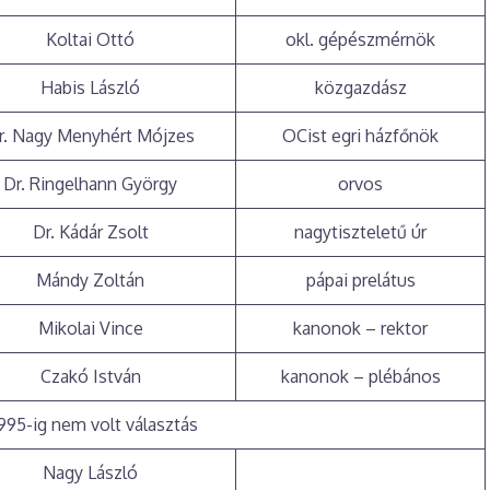
Koltai Ottó
okl. gépészmérnök
Habis László
közgazdász
r. Nagy Menyhért Mójzes
OCist egri házfőnök
Dr. Ringelhann György
orvos
Dr. Kádár Zsolt
nagytiszteletű úr
Mándy Zoltán
pápai prelátus
Mikolai Vince
kanonok – rektor
Czakó István
kanonok – plébános
1995-ig nem volt választás
Nagy László