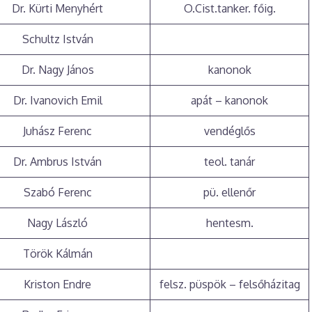
Dr. Kürti Menyhért
O.Cist.tanker. főig.
Schultz István
Dr. Nagy János
kanonok
Dr. Ivanovich Emil
apát – kanonok
Juhász Ferenc
vendéglős
Dr. Ambrus István
teol. tanár
Szabó Ferenc
pü. ellenőr
Nagy László
hentesm.
Török Kálmán
Kriston Endre
felsz. püspök – felsőházitag