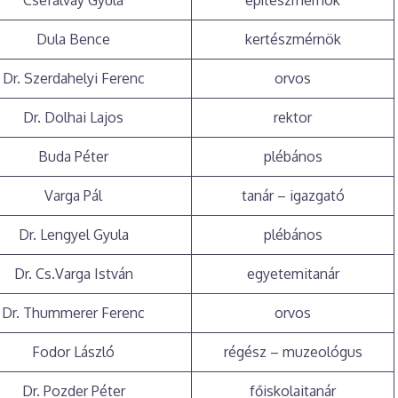
Cséfalvay Gyula
építészmérnök
Dula Bence
kertészmérnök
Dr. Szerdahelyi Ferenc
orvos
Dr. Dolhai Lajos
rektor
Buda Péter
plébános
Varga Pál
tanár – igazgató
Dr. Lengyel Gyula
plébános
Dr. Cs.Varga István
egyetemitanár
Dr. Thummerer Ferenc
orvos
Fodor László
régész – muzeológus
Dr. Pozder Péter
főiskolaitanár