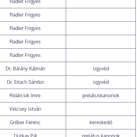
Radler Frigyes
Radler Frigyes
Radler Frigyes
Radler Frigyes
Radler Frigyes
Dr. Bárány Kálmán
ügyvéd
Dr. Erlach Sándor
ügyvéd
Ridárcsik Imre
prelátuskanonok
Velcsey István
Grőber Ferenc
kereskedő
Dutkay Pál
prelátus kanonok