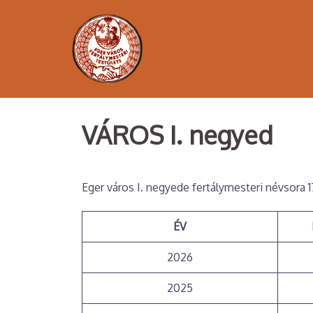
Skip
to
content
VÁROS I. negyed
Eger város I. negyede fertálymesteri névsora 1
ÉV
2026
2025