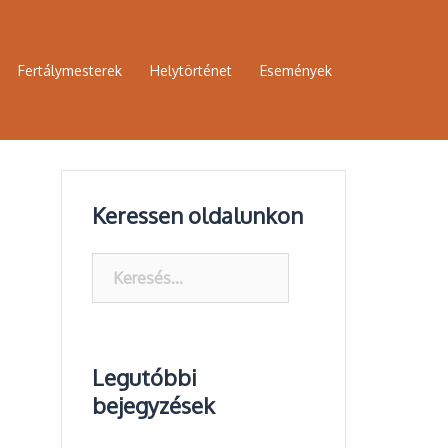
Fertálymesterek
Helytörténet
Események
Keressen oldalunkon
Keresés:
Legutóbbi
bejegyzések