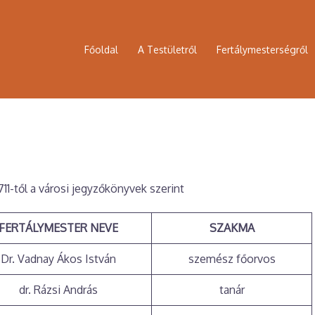
Főoldal
A Testületről
Fertálymesterségről
711-től a városi jegyzőkönyvek szerint
FERTÁLYMESTER NEVE
SZAKMA
Dr. Vadnay Ákos István
szemész főorvos
dr. Rázsi András
tanár