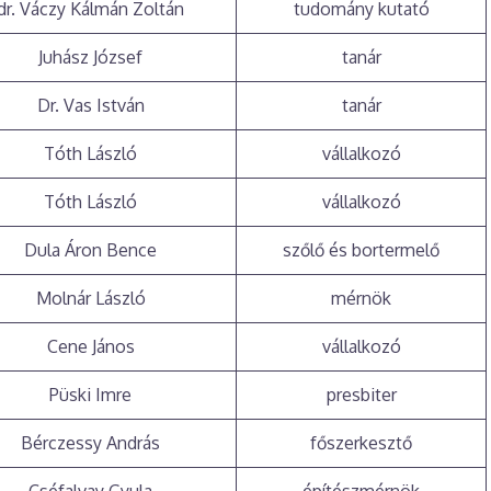
dr. Váczy Kálmán Zoltán
tudomány kutató
Juhász József
tanár
Dr. Vas István
tanár
Tóth László
vállalkozó
Tóth László
vállalkozó
Dula Áron Bence
szőlő és bortermelő
Molnár László
mérnök
Cene János
vállalkozó
Püski Imre
presbiter
Bérczessy András
főszerkesztő