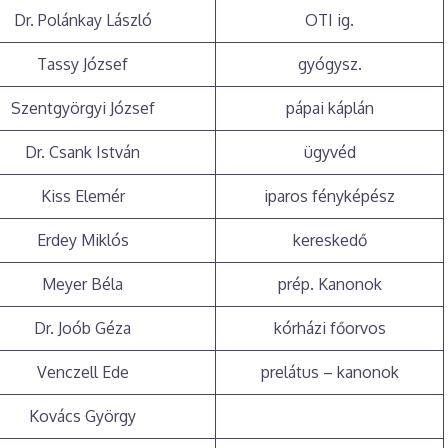
Dr. Polánkay László
OTI ig.
Tassy József
gyógysz.
Szentgyörgyi József
pápai káplán
Dr. Csank István
ügyvéd
Kiss Elemér
iparos fényképész
Erdey Miklós
kereskedő
Meyer Béla
prép. Kanonok
Dr. Joób Géza
kórházi főorvos
Venczell Ede
prelátus – kanonok
Kovács György