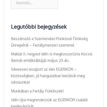
Legutóbbi bejegyzések
Beszámoló a Szentendrei Pünkösdi Örökség
Ünnepéről – Fertálymesteri szemmel
Maklár II. negyed idén is megkoszorúzta Kocsis
Bernát emléktábláját május 23-án.
Sikeresen lezajlott az idei EGERKÖR –
közösségben, jó hangulatban kerültük meg
városunkat
Munkában a Fertály Fürkészek!
Idén újra megrendezzük az EGERKÖR családi
kerékpártúrát