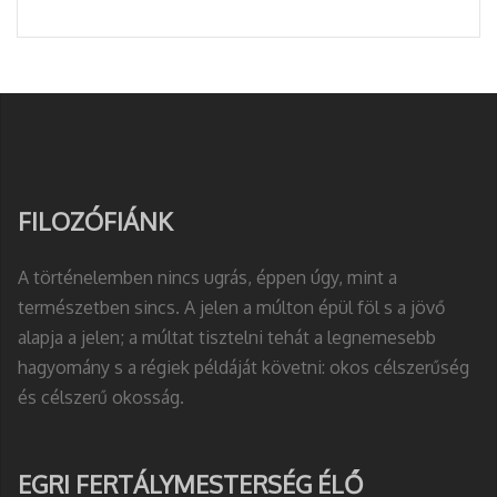
FILOZÓFIÁNK
A történelemben nincs ugrás, éppen úgy, mint a
természetben sincs. A jelen a múlton épül föl s a jövő
alapja a jelen; a múltat tisztelni tehát a legnemesebb
hagyomány s a régiek példáját követni: okos célszerűség
és célszerű okosság.
EGRI FERTÁLYMESTERSÉG ÉLŐ