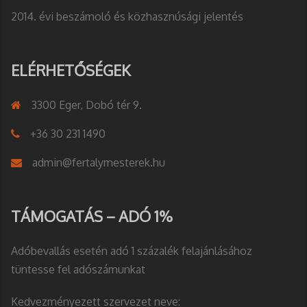
2014. évi beszámoló és közhasznúsági jelentés
ELÉRHETŐSÉGEK
3300 Eger, Dobó tér 9.
+36 30 231 1490
admin@fertalymesterek.hu
TÁMOGATÁS – ADÓ 1%
Adóbevallás esetén adó 1 százalék felajánlásához
tüntesse fel adószámunkat
Kedvezményezett szervezet neve: