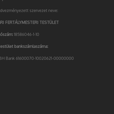
dvezményezett szervezet neve:
RI FERTÁLYMESTERI TESTÜLET
ószám:
18586046-1-10
testület bankszámlaszáma:
H Bank 61600070-10020621-00000000