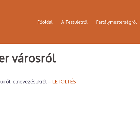
Főoldal
A Testületről
Fertálymesterségről
er városról
puiról, elnevezésükről –
LETÖLTÉS