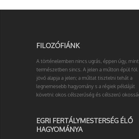
FILOZÓFIÁNK
A történelemben nincs ugrás, éppen úgy, mint
természetben sincs. A jelen a múlton épül föl 
jövő alapja a jelen; a múltat tisztelni tehát a
legnemesebb hagyomány s a régiek példáját
követni: okos célszerűség és célszerű okossá
EGRI FERTÁLYMESTERSÉG ÉLŐ
HAGYOMÁNYA