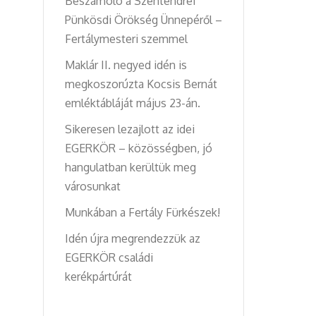
Beszámoló a Szentendrei
Pünkösdi Örökség Ünnepéről –
Fertálymesteri szemmel
Maklár II. negyed idén is
megkoszorúzta Kocsis Bernát
emléktábláját május 23-án.
Sikeresen lezajlott az idei
EGERKÖR – közösségben, jó
hangulatban kerültük meg
városunkat
Munkában a Fertály Fürkészek!
Idén újra megrendezzük az
EGERKÖR családi
kerékpártúrát