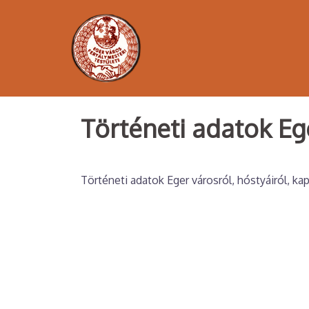
Skip
to
content
Történeti adatok Eg
Történeti adatok Eger városról, hóstyáiról, ka