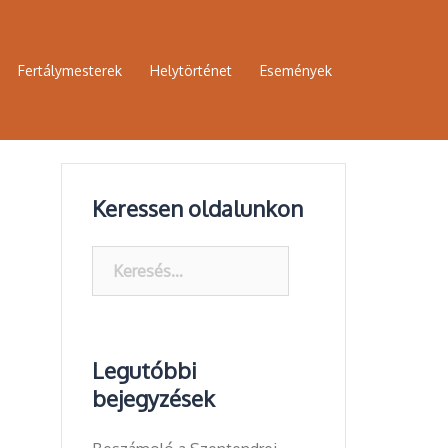
Fertálymesterek
Helytörténet
Események
Keressen oldalunkon
Keresés:
Legutóbbi
bejegyzések