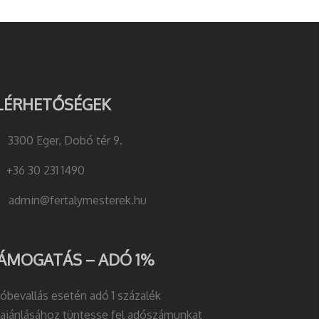
LÉRHETŐSÉGEK
3300 Eger, Dobó tér 9.
+36 30 231 1490
admin@fertalymesterek.hu
ÁMOGATÁS – ADÓ 1%
óbevallás esetén adó 1 százalék
lajánlásához tüntesse fel adószámunkat