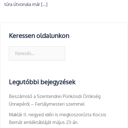
túra útvonala már […]
Keressen oldalunkon
Keresés:
Legutóbbi bejegyzések
Beszámoló a Szentendrei Pünkösdi Örökség
Ünnepéről – Fertálymesteri szemmel
Maklár II. negyed idén is megkoszorúzta Kocsis
Bernát emléktábláját május 23-án.