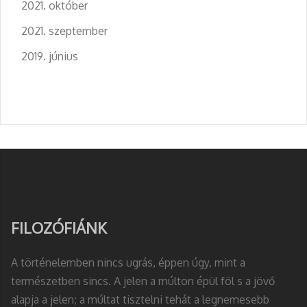
2021. október
2021. szeptember
2019. június
FILOZÓFIÁNK
A történelemben nincs ugrás, éppen úgy, mint a
természetben sincs. A jelen a múlton épül föl s a jövő
alapja a jelen; a múltat tisztelni tehát a legnemesebb