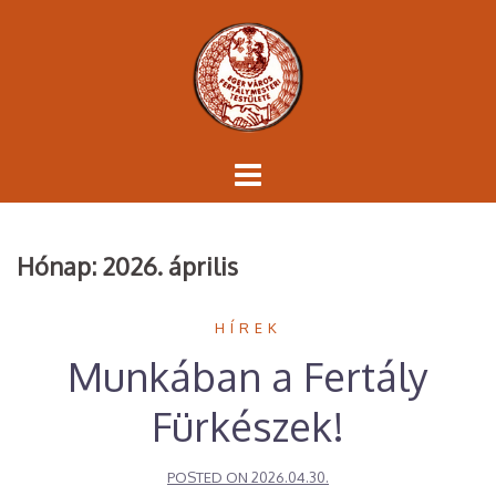
Skip
to
content
Hónap:
2026. április
HÍREK
Munkában a Fertály
Fürkészek!
POSTED ON
2026.04.30.