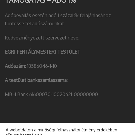
Adóbevallás esetén adó 1 százalék felajánlásához
tüntesse fel adószámunkat
Kedvezményezett szervezet neve:
EGRI FERTÁLYMESTERI TESTÜLET
Adószám:
18586046-1-10
A testület bankszámlaszáma:
MBH Bank 61600070-10020621-00000000
A weboldalon a minőségi felhasználói élmény érdekében