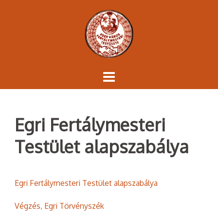
Skip
to
content
Egri Fertálymesteri
Testület alapszabálya
Egri Fertálymesteri Testület alapszabálya
Végzés, Egri Törvényszék