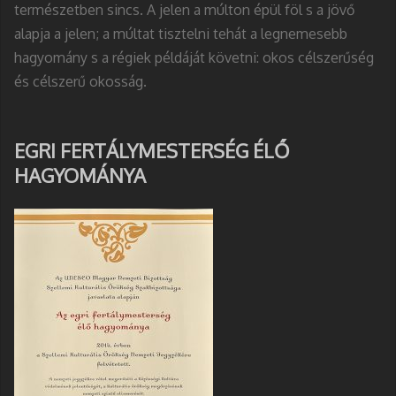
természetben sincs. A jelen a múlton épül föl s a jövő
alapja a jelen; a múltat tisztelni tehát a legnemesebb
hagyomány s a régiek példáját követni: okos célszerűség
és célszerű okosság.
EGRI FERTÁLYMESTERSÉG ÉLŐ
HAGYOMÁNYA