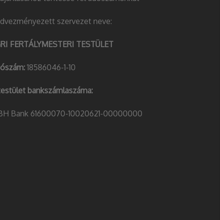
dvezményezett szervezet neve:
RI FERTÁLYMESTERI TESTÜLET
ószám:
18586046-1-10
testület bankszámlaszáma:
H Bank 61600070-10020621-00000000