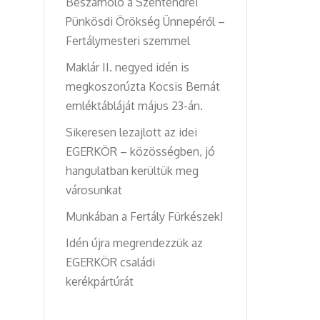
Beszámoló a Szentendrei
Pünkösdi Örökség Ünnepéről –
Fertálymesteri szemmel
Maklár II. negyed idén is
megkoszorúzta Kocsis Bernát
emléktábláját május 23-án.
Sikeresen lezajlott az idei
EGERKÖR – közösségben, jó
hangulatban kerültük meg
városunkat
Munkában a Fertály Fürkészek!
Idén újra megrendezzük az
EGERKÖR családi
kerékpártúrát