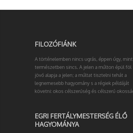
FILOZÓFIÁNK
A történelemben nincs ugrás, éppen úgy, mint
természetben sincs. A jelen a múlton épül föl 
jövő alapja a jelen; a múltat tisztelni tehát a
legnemesebb hagyomány s a régiek példáját
követni: okos célszerűség és célszerű okossá
EGRI FERTÁLYMESTERSÉG ÉLŐ
HAGYOMÁNYA