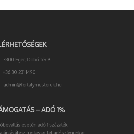
LÉRHETŐSÉGEK
3300 Eger, Dobó tér 9.
+36 30 231 1490
admin@fertalymesterek.hu
ÁMOGATÁS – ADÓ 1%
óbevallás esetén adó 1 százalék
lajánlásához tüntesse fel adószámunkat