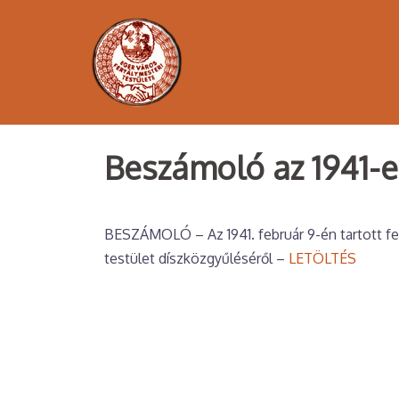
Skip
to
content
Beszámoló az 1941-e
BESZÁMOLÓ – Az 1941. február 9-én tartott fe
testület díszközgyűléséről –
LETÖLTÉS