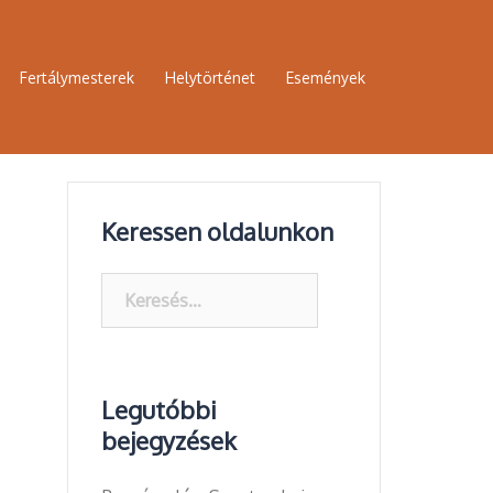
Fertálymesterek
Helytörténet
Események
Keressen oldalunkon
Keresés:
Legutóbbi
bejegyzések