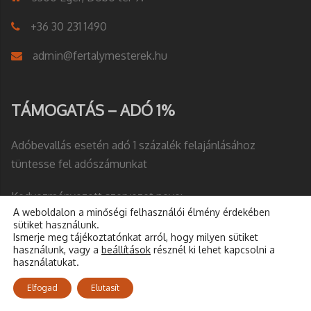
+36 30 231 1490
admin@fertalymesterek.hu
TÁMOGATÁS – ADÓ 1%
Adóbevallás esetén adó 1 százalék felajánlásához
tüntesse fel adószámunkat
Kedvezményezett szervezet neve:
A weboldalon a minőségi felhasználói élmény érdekében
sütiket használunk.
EGRI FERTÁLYMESTERI TESTÜLET
Ismerje meg tájékoztatónkat arról, hogy milyen sütiket
használunk, vagy a
beállítások
résznél ki lehet kapcsolni a
Adószám:
18586046-1-10
használatukat.
Elfogad
Elutasít
A testület bankszámlaszáma: