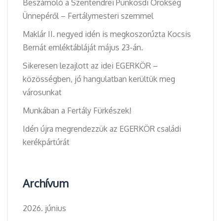
Beszámoló a Szentendrei Pünkösdi Örökség
Ünnepéről – Fertálymesteri szemmel
Maklár II. negyed idén is megkoszorúzta Kocsis
Bernát emléktábláját május 23-án.
Sikeresen lezajlott az idei EGERKÖR –
közösségben, jó hangulatban kerültük meg
városunkat
Munkában a Fertály Fürkészek!
Idén újra megrendezzük az EGERKÖR családi
kerékpártúrát
Archívum
2026. június