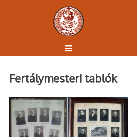
Skip
to
content
Fertálymesteri tablók