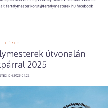
ail: fertalymesterikorut@fertalymesterek.hu facebook
HÍREK
álymesterek útvonalán
párral 2025
STED ON
2025.04.22.