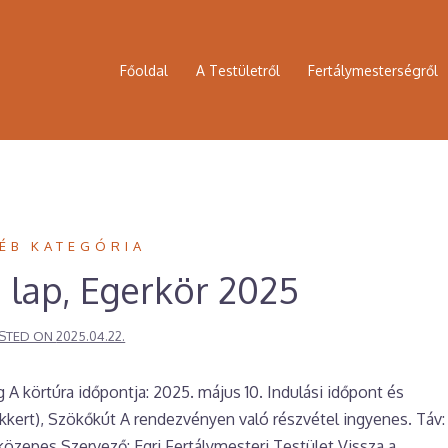
Főoldal
A Testületről
Fertálymesterségről
ÉB KATEGÓRIA
i lap, Egerkör 2025
STED ON
2025.04.22.
 körtúra időpontja: 2025. május 10. Indulási időpont és
ekkert), Szökőkút A rendezvényen való részvétel ingyenes. Táv:
özepes Szervező: Egri Fertálymesteri Testület Vissza a