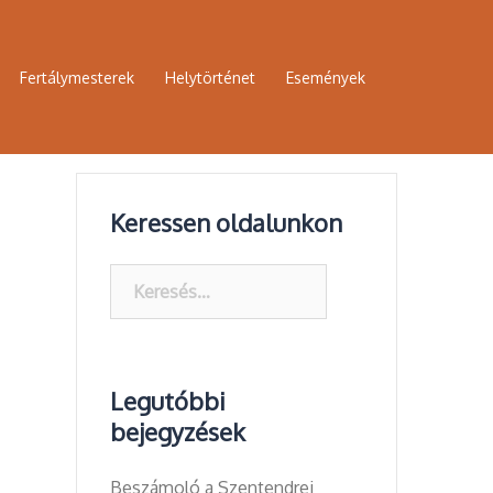
Fertálymesterek
Helytörténet
Események
Keressen oldalunkon
Keresés:
Legutóbbi
bejegyzések
Beszámoló a Szentendrei