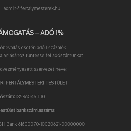
admin@fertalymesterek.hu
ÁMOGATÁS – ADÓ 1%
óbevallás esetén adó 1 százalék
lajánlásához tüntesse fel adószámunkat
dvezményezett szervezet neve:
RI FERTÁLYMESTERI TESTÜLET
ószám:
18586046-1-10
testület bankszámlaszáma:
H Bank 61600070-10020621-00000000