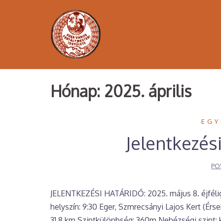
Skip
to
content
Hónap:
2025. április
EGY
Jelentkezés
PO
JELENTKEZÉSI HATÁRIDŐ: 2025. május 8. éjfélig A
helyszín: 9:30 Eger, Szmrecsányi Lajos Kert (Érs
31,8 km Szintkülönbség: 360m Nehézségi szint: k