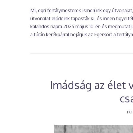
Mi, egri fertálymesterek ismerünk egy útvonalat
útvonalat elődeink taposták ki, és innen figyel
kalandos napra 2025 május 10-én és megmutatjuk
a túrán kerékpárral bejárjuk az Egerkört a fertá
Imádság az élet 
cs
PO