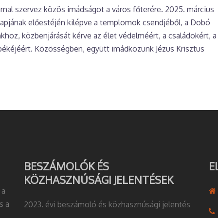
mmal szervez közös imádságot a város főterére. 2025. március
apjának előestéjén kilépve a templomok csendjéből, a Dobó
khoz, közbenjárását kérve az élet védelméért, a családokért, a
békéjéért. Közösségben, együtt imádkozunk Jézus Krisztus
BESZÁMOLÓK ÉS
E
KÖZHASZNÚSÁGI JELENTÉSEK
 a
s a
2023. évi beszámoló és közhasznúsági jelentés