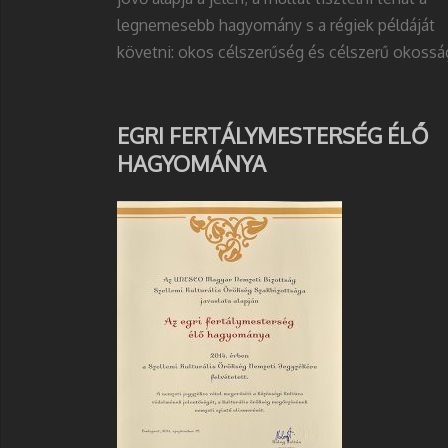
legnemesebb hagyomány s a régiek példáját
követni: okos célszerűség és célszerű okossá
EGRI FERTÁLYMESTERSÉG ÉLŐ
HAGYOMÁNYA