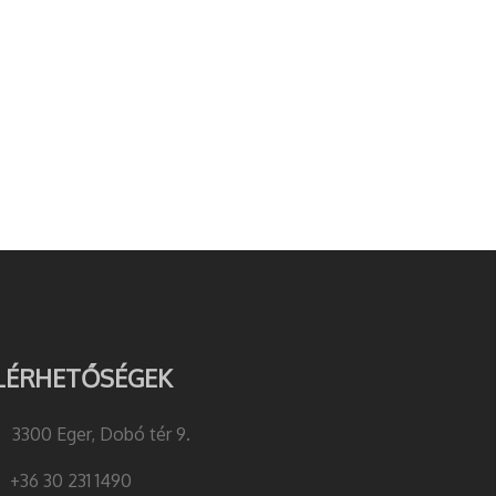
LÉRHETŐSÉGEK
3300 Eger, Dobó tér 9.
+36 30 231 1490