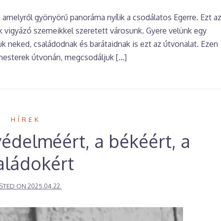
, amelyről gyönyörű panoráma nyílik a csodálatos Egerre. Ezt a
ték vigyázó szemeikkel szeretett városunk. Gyere velünk egy
 neked, családodnak és barátaidnak is ezt az útvonalat. Ezen
lymesterek útvonán, megcsodáljuk […]
HÍREK
védelméért, a békéért, a
aládokért
STED ON
2025.04.22.