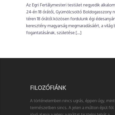
Az Egri Fertálymesteri testület negyedik alkalo
24-én 18 órától, Gyümölcsoltó Boldogasszony n
téren 18 órától közösen fordulunk égi édesanyán
keresztény magyarság megmaradásáért, a világ 
fogantatásának, születése […]
FILOZÓFIÁNK
A történelemben nincs ugrás, éppen úgy, mint
természetben sincs. A jelen a múlton épül föl 
jövő alapja a jelen; a múltat tisztelni tehát a