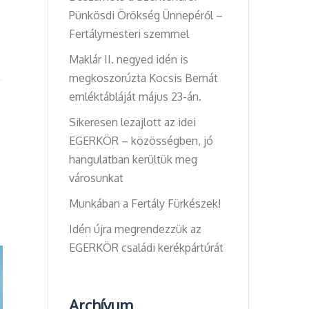
Pünkösdi Örökség Ünnepéről –
Fertálymesteri szemmel
Maklár II. negyed idén is
megkoszorúzta Kocsis Bernát
emléktábláját május 23-án.
Sikeresen lezajlott az idei
EGERKÖR – közösségben, jó
hangulatban kerültük meg
városunkat
Munkában a Fertály Fürkészek!
Idén újra megrendezzük az
EGERKÖR családi kerékpártúrát
Archívum