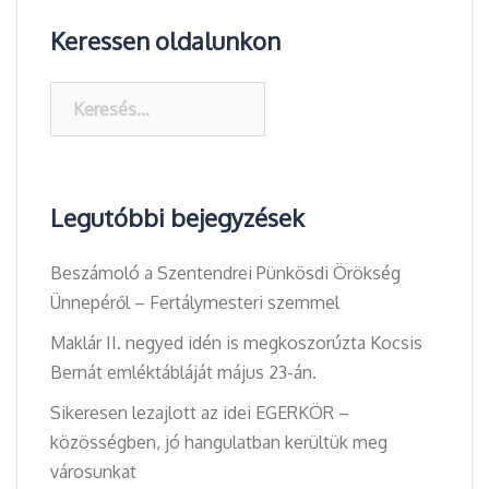
Keressen oldalunkon
Keresés:
Legutóbbi bejegyzések
Beszámoló a Szentendrei Pünkösdi Örökség
Ünnepéről – Fertálymesteri szemmel
Maklár II. negyed idén is megkoszorúzta Kocsis
Bernát emléktábláját május 23-án.
Sikeresen lezajlott az idei EGERKÖR –
közösségben, jó hangulatban kerültük meg
városunkat