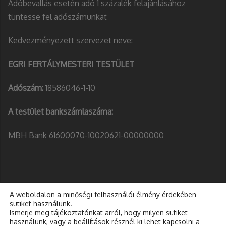
Adóbevallás esetén adó 1 százalék felajánlásához
tüntesse fel adószámunkat
Kedvezményezett szervezet neve:
EGRI FERTÁLYMESTERI TESTÜLET
Adószám:
18586046-1-10
A testület bankszámlaszáma:
MBH Bank 61600070-10020621-00000000
A weboldalon a minőségi felhasználói élmény érdekében
sütiket használunk.
Ismerje meg tájékoztatónkat arról, hogy milyen sütiket
használunk, vagy a
beállítások
résznél ki lehet kapcsolni a