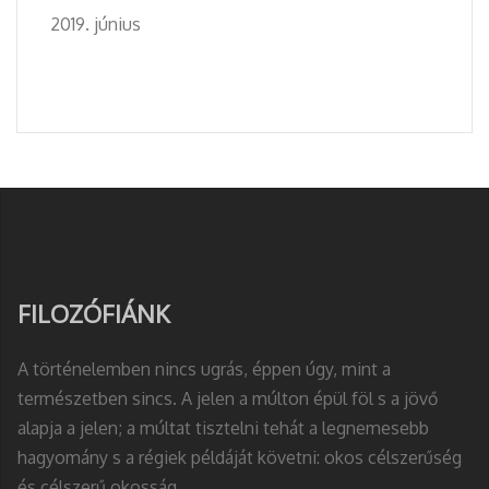
2019. június
FILOZÓFIÁNK
A történelemben nincs ugrás, éppen úgy, mint a
természetben sincs. A jelen a múlton épül föl s a jövő
alapja a jelen; a múltat tisztelni tehát a legnemesebb
hagyomány s a régiek példáját követni: okos célszerűség
és célszerű okosság.