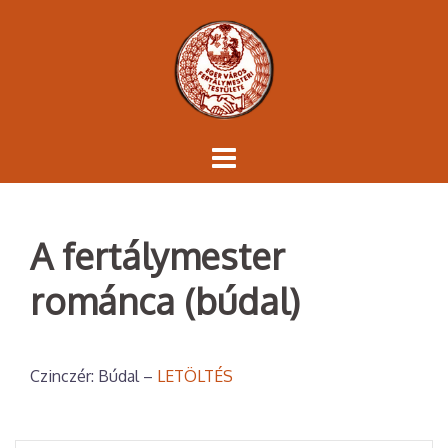
Skip
to
content
A fertálymester
románca (búdal)
Czinczér: Búdal –
LETÖLTÉS