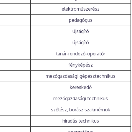
elektroműszerész
pedagógus
újságíró
újságíró
tanár-rendező-operatőr
fényképész
mezőgazdasági gépésztechnikus
kereskedő
mezőgazdasági technikus
szőlész, borász szakmérnök
híradás technikus
energetikus