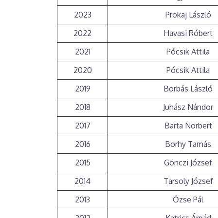
2023
Prokaj László
2022
Havasi Róbert
2021
Pócsik Attila
2020
Pócsik Attila
2019
Borbás László
2018
Juhász Nándor
2017
Barta Norbert
2016
Borhy Tamás
2015
Gönczi József
2014
Tarsoly József
2013
Őzse Pál
2012
Katrics Árpád