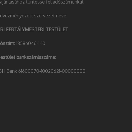
lajánlásához tüntesse fel adószámunkat
dvezményezett szervezet neve:
RI FERTÁLYMESTERI TESTÜLET
ószám:
18586046-1-10
testület bankszámlaszáma:
H Bank 61600070-10020621-00000000