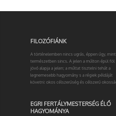
FILOZÓFIÁNK
A történelemben nincs ugrás, éppen úgy, mint
természetben sincs. A jelen a múlton épül föl 
jövő alapja a jelen; a múltat tisztelni tehát a
legnemesebb hagyomány s a régiek példáját
követni: okos célszerűség és célszerű okossá
EGRI FERTÁLYMESTERSÉG ÉLŐ
HAGYOMÁNYA