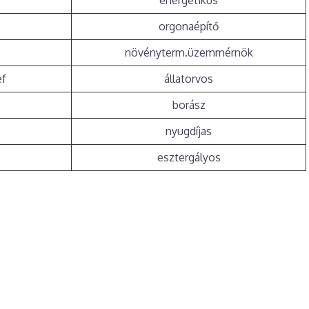
orgonaépítő
növényterm.üzemmérnök
ef
állatorvos
borász
nyugdíjas
esztergályos