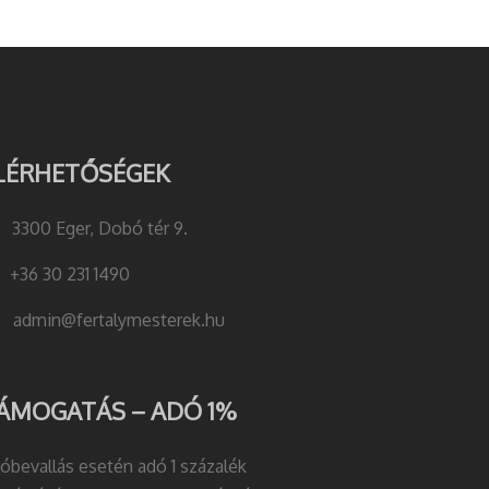
LÉRHETŐSÉGEK
3300 Eger, Dobó tér 9.
+36 30 231 1490
admin@fertalymesterek.hu
ÁMOGATÁS – ADÓ 1%
óbevallás esetén adó 1 százalék