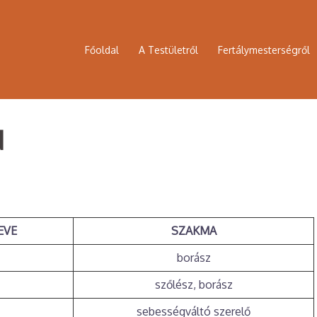
Főoldal
A Testületről
Fertálymesterségről
d
EVE
SZAKMA
borász
szőlész, borász
sebességváltó szerelő