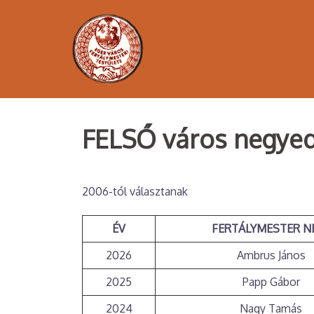
Skip
to
content
FELSŐ város negye
2006-tól választanak
ÉV
FERTÁLYMESTER N
2026
Ambrus János
2025
Papp Gábor
2024
Nagy Tamás