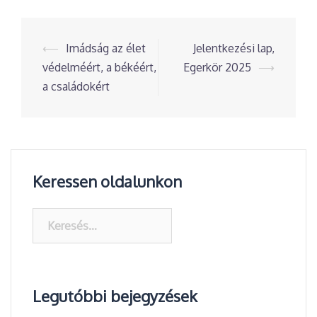
Post
⟵
Imádság az élet
Jelentkezési lap,
navigation
védelméért, a békéért,
Egerkör 2025
⟶
a családokért
Keressen oldalunkon
Keresés:
Legutóbbi bejegyzések