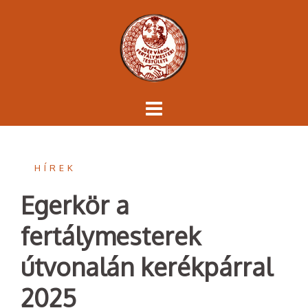
Skip
to
content
HÍREK
Egerkör a
fertálymesterek
útvonalán kerékpárral
2025