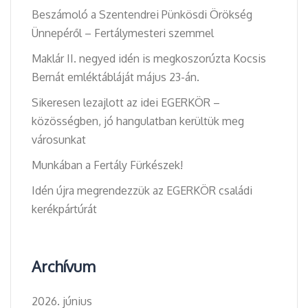
Beszámoló a Szentendrei Pünkösdi Örökség
Ünnepéről – Fertálymesteri szemmel
Maklár II. negyed idén is megkoszorúzta Kocsis
Bernát emléktábláját május 23-án.
Sikeresen lezajlott az idei EGERKÖR –
közösségben, jó hangulatban kerültük meg
városunkat
Munkában a Fertály Fürkészek!
Idén újra megrendezzük az EGERKÖR családi
kerékpártúrát
Archívum
2026. június