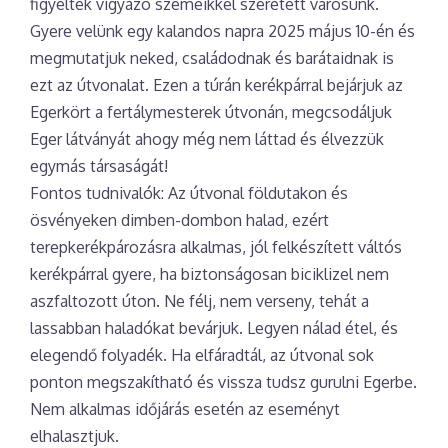
figyelték vigyázó szemeikkel szeretett városunk.
Gyere velünk egy kalandos napra 2025 május 10-én és
megmutatjuk neked, családodnak és barátaidnak is
ezt az útvonalat. Ezen a túrán kerékpárral bejárjuk az
Egerkört a fertálymesterek útvonán, megcsodáljuk
Eger látványát ahogy még nem láttad és élvezzük
egymás társaságát!
Fontos tudnivalók: Az útvonal földutakon és
ösvényeken dimben-dombon halad, ezért
terepkerékpározásra alkalmas, jól felkészített váltós
kerékpárral gyere, ha biztonságosan biciklizel nem
aszfaltozott úton. Ne félj, nem verseny, tehát a
lassabban haladókat bevárjuk. Legyen nálad étel, és
elegendő folyadék. Ha elfáradtál, az útvonal sok
ponton megszakítható és vissza tudsz gurulni Egerbe.
Nem alkalmas időjárás esetén az eseményt
elhalasztjuk.