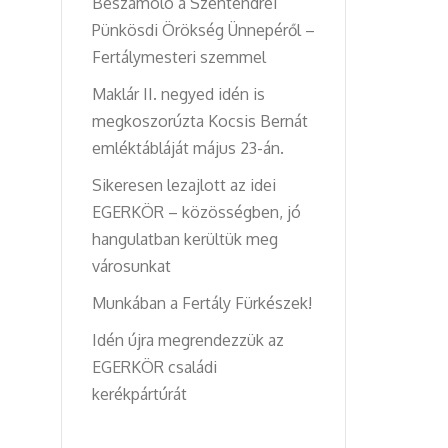
Beszámoló a Szentendrei
Pünkösdi Örökség Ünnepéről –
Fertálymesteri szemmel
Maklár II. negyed idén is
megkoszorúzta Kocsis Bernát
emléktábláját május 23-án.
Sikeresen lezajlott az idei
EGERKÖR – közösségben, jó
hangulatban kerültük meg
városunkat
Munkában a Fertály Fürkészek!
Idén újra megrendezzük az
EGERKÖR családi
kerékpártúrát