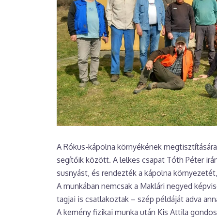
A Rókus-kápolna környékének megtisztítására 
segítőik között. A lelkes csapat Tóth Péter irá
susnyást, és rendezték a kápolna környezetét
A munkában nemcsak a Maklári negyed képvise
tagjai is csatlakoztak – szép példáját adva an
A kemény fizikai munka után Kis Attila gondos