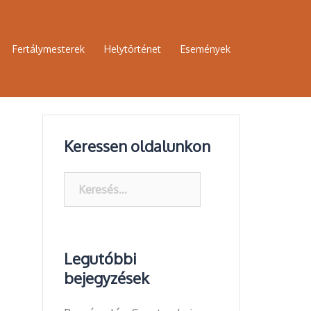
Fertálymesterek
Helytörténet
Események
Keressen oldalunkon
Keresés:
Legutóbbi
bejegyzések