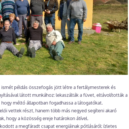
ismét példás összefogás jött létre a fertálymesterek és
nyításával látott munkához: lekaszálták a füvet, eltávolították a
, hogy méltó állapotban fogadhassa a látogatókat.
lői vettek részt, hanem több más negyed segíteni akaró
nak, hogy a közösség ereje határokon átível.
kodott a megfáradt csapat energiáinak pótlásáról: ízletes