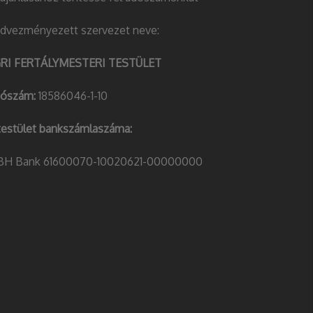
dvezményezett szervezet neve:
RI FERTÁLYMESTERI TESTÜLET
ószám:
18586046-1-10
testület bankszámlaszáma:
H Bank 61600070-10020621-00000000