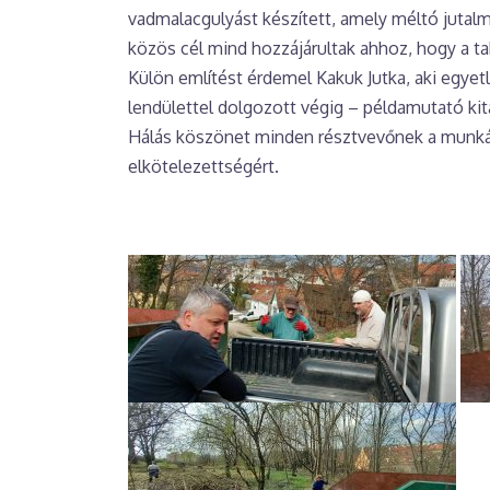
vadmalacgulyást készített, amely méltó jutalma
közös cél mind hozzájárultak ahhoz, hogy a taka
Külön említést érdemel Kakuk Jutka, aki egyetl
lendülettel dolgozott végig – példamutató kit
Hálás köszönet minden résztvevőnek a munkáé
elkötelezettségért.