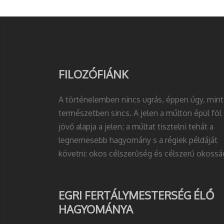
FILOZÓFIÁNK
A történelemben nincs ugrás, éppen úgy, mint
természetben sincs. A jelen a múlton épül föl 
jövő alapja a jelen; a múltat tisztelni tehát a
legnemesebb hagyomány s a régiek példáját
követni: okos célszerűség és célszerű okossá
EGRI FERTÁLYMESTERSÉG ÉLŐ
HAGYOMÁNYA