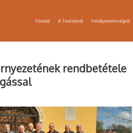
Főoldal
A Testületről
Fertálymesterségről
rnyezetének rendbetétele
ogással