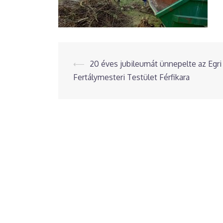
Post
⟵
20 éves jubileumát ünnepelte az Egri
Fertálymesteri Testület Férfikara
navigation