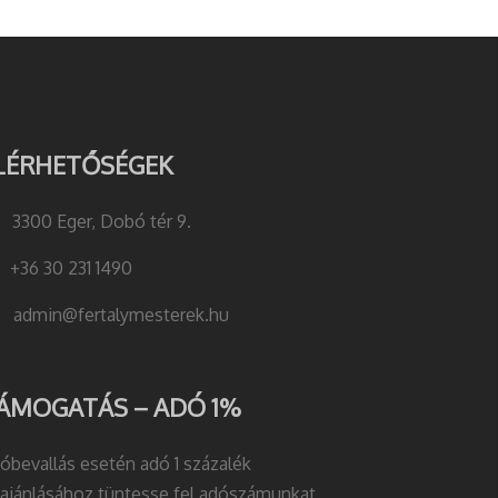
LÉRHETŐSÉGEK
3300 Eger, Dobó tér 9.
+36 30 231 1490
admin@fertalymesterek.hu
ÁMOGATÁS – ADÓ 1%
óbevallás esetén adó 1 százalék
lajánlásához tüntesse fel adószámunkat