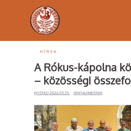
Skip
to
content
HÍREK
A Rókus-kápolna kö
– közösségi összef
POSTED
2026.03.25.
FERTALYMESTER