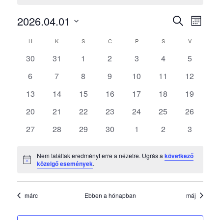
Esemén
Ese
2026.04.01
KERESETT
HÓNAP
néze
KIFEJEZÉS
keresés
Dátum
Események
navi
H
HÉTFŐ
K
KEDD
S
SZERDA
C
CSÜTÖRTÖK
P
PÉNTEK
S
SZOMBAT
V
VASÁRNAP
és
kiválasztása.
naptár
0
0
0
0
0
0
0
30
31
1
2
3
4
5
nézet
események
események
események
események
események
események
esemény
0
0
0
0
0
0
0
6
7
8
9
10
11
12
választ
események
események
események
események
események
események
esemény
0
0
0
0
0
0
0
13
14
15
16
17
18
19
események
események
események
események
események
események
esemény
0
0
0
0
0
0
0
20
21
22
23
24
25
26
események
események
események
események
események
események
esemény
0
0
0
0
0
0
0
27
28
29
30
1
2
3
események
események
események
események
események
események
esemény
Nem találtak eredményt erre a nézetre. Ugrás a
következő
Notice
közelgő események
.
márc
Ebben a hónapban
máj