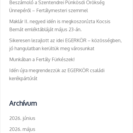
Beszámoló a Szentendrei Pünkösdi Örökség
Ünnepéről – Fertálymesteri szemmel
Maklár II. negyed idén is megkoszorúzta Kocsis
Bernát emléktábláját május 23-án.
Sikeresen lezajlott az idei EGERKÖR – közösségben,
jó hangulatban kerültük meg városunkat
Munkában a Fertály Fürkészek!
Idén újra megrendezzük az EGERKÖR családi
kerékpártúrát
Archívum
2026. június
2026. május