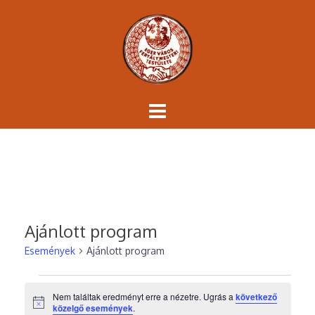
Skip
to
content
Ajánlott program
Események
Ajánlott program
Események
Nem találtak eredményt erre a nézetre. Ugrás a
következő
Notice
közelgő események
.