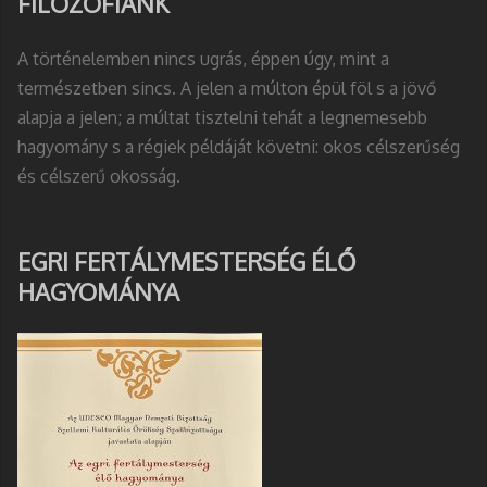
FILOZÓFIÁNK
A történelemben nincs ugrás, éppen úgy, mint a
természetben sincs. A jelen a múlton épül föl s a jövő
alapja a jelen; a múltat tisztelni tehát a legnemesebb
hagyomány s a régiek példáját követni: okos célszerűség
és célszerű okosság.
EGRI FERTÁLYMESTERSÉG ÉLŐ
HAGYOMÁNYA