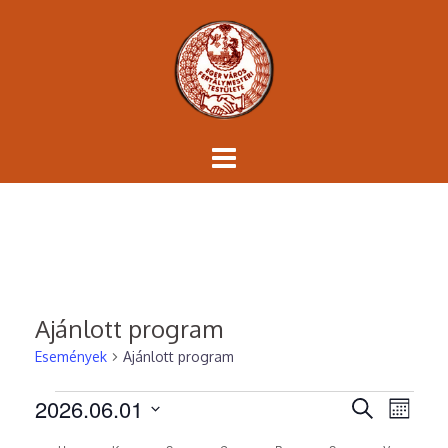
Skip
to
content
Ajánlott program
Események
Ajánlott program
Események
Esemén
Ese
2026.06.01
KERESETT
HÓNAP
néze
KIFEJEZÉS
keresés
Dátum