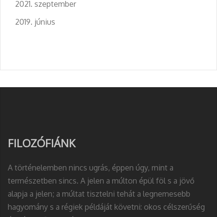
2021. szeptember
2019. június
FILOZÓFIÁNK
A történelemben nincs ugrás, éppen úgy, mint a
természetben sincs. A jelen a múlton épül föl s a jövő
alapja a jelen; a múltat tisztelni tehát a legnemesebb
hagyomány s a régiek példáját követni: okos célszerűség