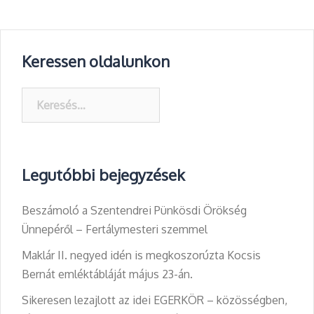
Keressen oldalunkon
Keresés:
Legutóbbi bejegyzések
Beszámoló a Szentendrei Pünkösdi Örökség
Ünnepéről – Fertálymesteri szemmel
Maklár II. negyed idén is megkoszorúzta Kocsis
Bernát emléktábláját május 23-án.
Sikeresen lezajlott az idei EGERKÖR – közösségben,