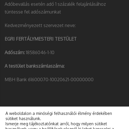
Adóbevallás esetén adó 1 százalék felajánlásához
tüntesse fel adószámunkat
Kedvezményezett szervezet neve:
EGRI FERTÁLYMESTERI TESTÜLET
Adószám:
18586046-1-10
A testület bankszámlaszáma:
MBH Bank 61600070-10020621-00000000
A weboldalon a minőségi felhasználói élmény érdekében
sütiket használunk.
Ismerje meg tájékoztatónkat arról, hogy milyen sütiket
használunk, vagy a
beállítások
résznél ki lehet kapcsolni a