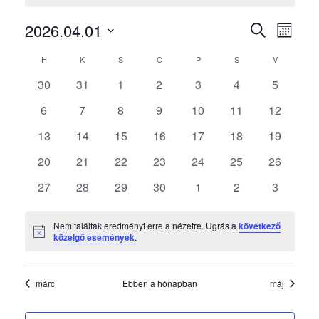
Esemén
Ese
2026.04.01
KERESETT
HÓNAP
néze
KIFEJEZÉS
keresés
Dátum
Események
navi
H
HÉTFŐ
K
KEDD
S
SZERDA
C
CSÜTÖRTÖK
P
PÉNTEK
S
SZOMBAT
V
VASÁRNAP
és
kiválasztása.
naptár
0
0
0
0
0
0
0
30
31
1
2
3
4
5
nézet
események
események
események
események
események
események
esemény
0
0
0
0
0
0
0
6
7
8
9
10
11
12
választ
események
események
események
események
események
események
esemény
0
0
0
0
0
0
0
13
14
15
16
17
18
19
események
események
események
események
események
események
esemény
0
0
0
0
0
0
0
20
21
22
23
24
25
26
események
események
események
események
események
események
esemény
0
0
0
0
0
0
0
27
28
29
30
1
2
3
események
események
események
események
események
események
esemény
Nem találtak eredményt erre a nézetre. Ugrás a
következő
Notice
közelgő események
.
márc
Ebben a hónapban
máj