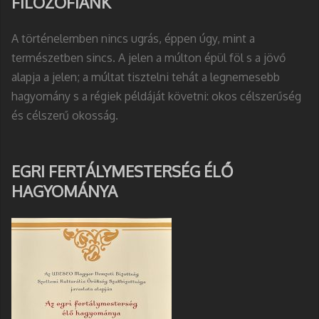
FILOZÓFIÁNK
A történelemben nincs ugrás, éppen úgy, mint a
természetben sincs. A jelen a múlton épül föl s a jövő
alapja a jelen; a múltat tisztelni tehát a legnemesebb
hagyomány s a régiek példáját követni: okos célszerűség
és célszerű okosság.
EGRI FERTÁLYMESTERSÉG ÉLŐ
HAGYOMÁNYA