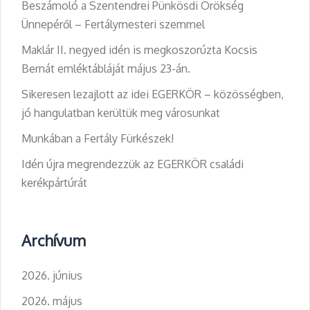
Beszámoló a Szentendrei Pünkösdi Örökség
Ünnepéről – Fertálymesteri szemmel
Maklár II. negyed idén is megkoszorúzta Kocsis
Bernát emléktábláját május 23-án.
Sikeresen lezajlott az idei EGERKÖR – közösségben,
jó hangulatban kerültük meg városunkat
Munkában a Fertály Fürkészek!
Idén újra megrendezzük az EGERKÖR családi
kerékpártúrát
Archívum
2026. június
2026. május