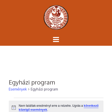
Skip
to
content
Egyházi program
Események
Egyházi program
Események
Nem találtak eredményt erre a nézetre. Ugrás a
következő
Notice
közelgő események
.