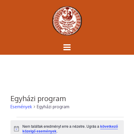
Skip
to
content
Egyházi program
Események
Egyházi program
Események
Nem találtak eredményt erre a nézetre. Ugrás a
következő
Notice
közelgő események
.