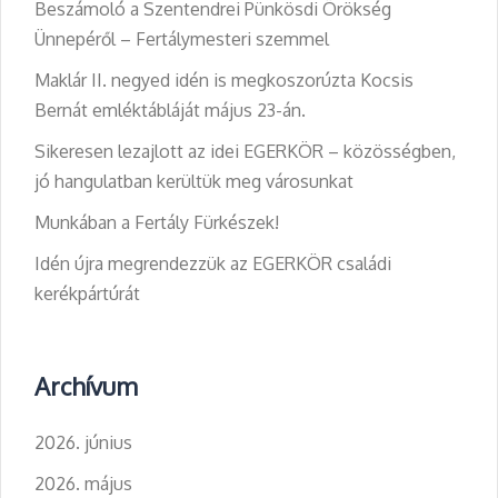
Beszámoló a Szentendrei Pünkösdi Örökség
Ünnepéről – Fertálymesteri szemmel
Maklár II. negyed idén is megkoszorúzta Kocsis
Bernát emléktábláját május 23-án.
Sikeresen lezajlott az idei EGERKÖR – közösségben,
jó hangulatban kerültük meg városunkat
Munkában a Fertály Fürkészek!
Idén újra megrendezzük az EGERKÖR családi
kerékpártúrát
Archívum
2026. június
2026. május