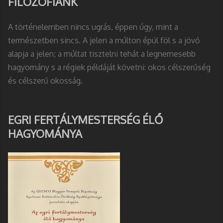
FILOZÓFIÁNK
A történelemben nincs ugrás, éppen úgy, mint a
természetben sincs. A jelen a múlton épül föl s a jövő
alapja a jelen; a múltat tisztelni tehát a legnemesebb
hagyomány s a régiek példáját követni: okos célszerűség
és célszerű okosság.
EGRI FERTÁLYMESTERSÉG ÉLŐ
HAGYOMÁNYA