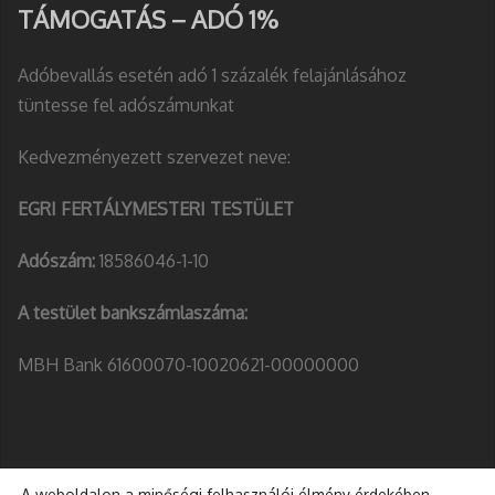
TÁMOGATÁS – ADÓ 1%
Adóbevallás esetén adó 1 százalék felajánlásához
tüntesse fel adószámunkat
Kedvezményezett szervezet neve:
EGRI FERTÁLYMESTERI TESTÜLET
Adószám:
18586046-1-10
A testület bankszámlaszáma:
MBH Bank 61600070-10020621-00000000
A weboldalon a minőségi felhasználói élmény érdekében