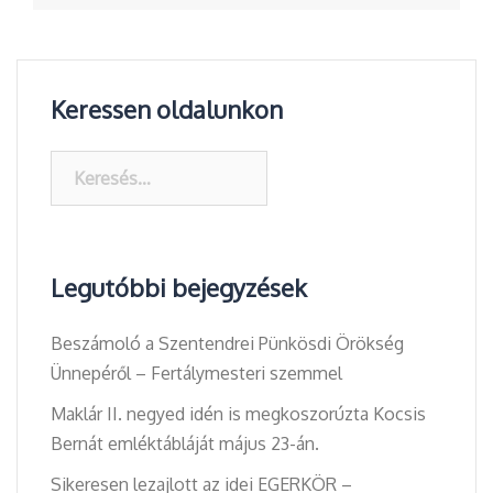
Keressen oldalunkon
Keresés:
Legutóbbi bejegyzések
Beszámoló a Szentendrei Pünkösdi Örökség
Ünnepéről – Fertálymesteri szemmel
Maklár II. negyed idén is megkoszorúzta Kocsis
Bernát emléktábláját május 23-án.
Sikeresen lezajlott az idei EGERKÖR –