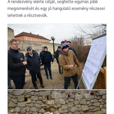
A rendezvény elérte célját, segítette egymás jobb
megismerését és egy jó hangulatú esemény részesei
lehettek a résztvevők.