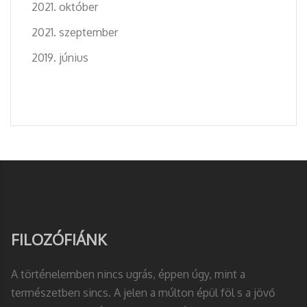
2021. október
2021. szeptember
2019. június
FILOZÓFIÁNK
A történelemben nincs ugrás, éppen úgy, mint a
természetben sincs. A jelen a múlton épül föl s a jövő