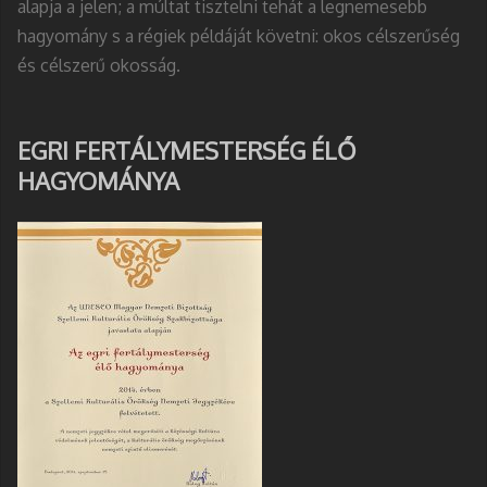
alapja a jelen; a múltat tisztelni tehát a legnemesebb
hagyomány s a régiek példáját követni: okos célszerűség
és célszerű okosság.
EGRI FERTÁLYMESTERSÉG ÉLŐ
HAGYOMÁNYA