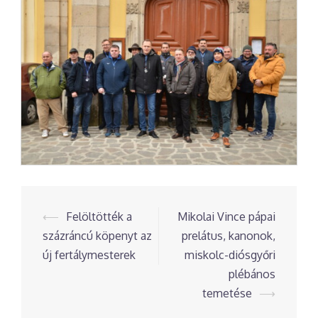
Post
⟵
Felöltötték a
Mikolai Vince pápai
navigation
százráncú köpenyt az
prelátus, kanonok,
új fertálymesterek
miskolc-diósgyőri
plébános
temetése
⟶