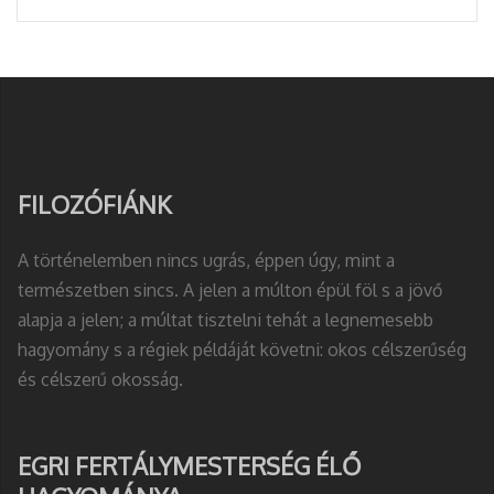
FILOZÓFIÁNK
A történelemben nincs ugrás, éppen úgy, mint a
természetben sincs. A jelen a múlton épül föl s a jövő
alapja a jelen; a múltat tisztelni tehát a legnemesebb
hagyomány s a régiek példáját követni: okos célszerűség
és célszerű okosság.
EGRI FERTÁLYMESTERSÉG ÉLŐ