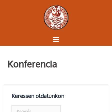
Skip
to
content
Konferencia
Keressen oldalunkon
Keresés: