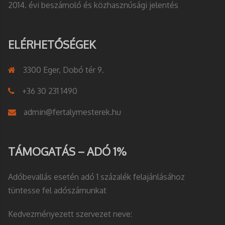
2014. évi beszámoló és közhasznúsági jelentés
ELÉRHETŐSÉGEK
3300 Eger, Dobó tér 9.
+36 30 231 1490
admin@fertalymesterek.hu
TÁMOGATÁS – ADÓ 1%
Adóbevallás esetén adó 1 százalék felajánlásához
tüntesse fel adószámunkat
Kedvezményezett szervezet neve: