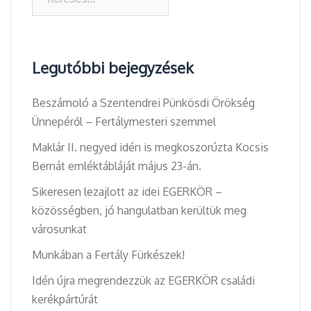
Legutóbbi bejegyzések
Beszámoló a Szentendrei Pünkösdi Örökség
Ünnepéről – Fertálymesteri szemmel
Maklár II. negyed idén is megkoszorúzta Kocsis
Bernát emléktábláját május 23-án.
Sikeresen lezajlott az idei EGERKÖR –
közösségben, jó hangulatban kerültük meg
városunkat
Munkában a Fertály Fürkészek!
Idén újra megrendezzük az EGERKÖR családi
kerékpártúrát