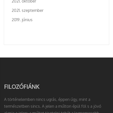
2021. október
2021. szeptember
2019. június
FILOZÓFIÁNK
A történelemben nincs ugrás, éppen úgy, mint a
természetben sincs. A jelen a múlton épül föl s a jövő
alapja a jelen; a múltat tisztelni tehát a legnemesebb