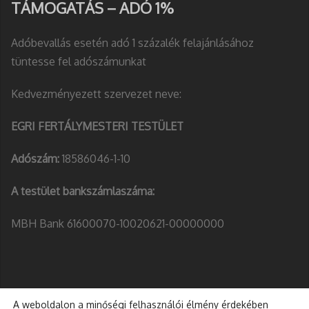
TÁMOGATÁS – ADÓ 1%
Adóbevallás esetén adó 1 százalék felajánlásához
tüntesse fel adószámunkat
Kedvezményezett szervezet neve:
EGRI FERTÁLYMESTERI TESTÜLET
Adószám:
18586046-1-10
A testület bankszámlaszáma:
MBH Bank 61600070-10020621-00000000
A weboldalon a minőségi felhasználói élmény érdekében