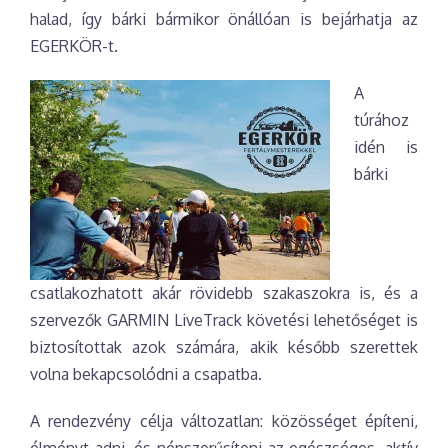
halad, így bárki bármikor önállóan is bejárhatja az
EGERKÖR-t.
A
túrához
idén is
bárki
csatlakozhatott akár rövidebb szakaszokra is, és a
szervezők GARMIN LiveTrack követési lehetőséget is
biztosítottak azok számára, akik később szerettek
volna bekapcsolódni a csapatba.
A rendezvény célja változatlan: közösséget építeni,
élményt adni, és népszerűsíteni az egészséges, aktív