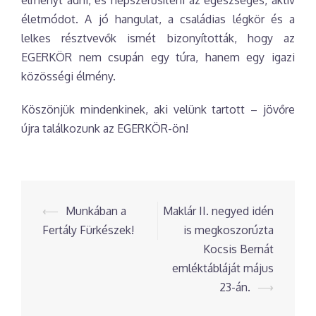
életmódot. A jó hangulat, a családias légkör és a
lelkes résztvevők ismét bizonyították, hogy az
EGERKÖR nem csupán egy túra, hanem egy igazi
közösségi élmény.
Köszönjük mindenkinek, aki velünk tartott – jövőre
újra találkozunk az EGERKÖR-ön!
Post
⟵
Munkában a
Maklár II. negyed idén
navigation
Fertály Fürkészek!
is megkoszorúzta
Kocsis Bernát
emléktábláját május
23-án.
⟶