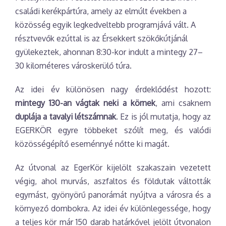
családi kerékpártúra, amely az elmúlt években a
közösség egyik legkedveltebb programjává vált. A
résztvevők ezúttal is az Érsekkert szökőkútjánál
gyülekeztek, ahonnan 8:30-kor indult a mintegy 27–
30 kilométeres városkerülő túra.
Az idei év különösen nagy érdeklődést hozott:
mintegy 130-an vágtak neki a körnek
, ami csaknem
duplája a tavalyi létszámnak
. Ez is jól mutatja, hogy az
EGERKÖR egyre többeket szólít meg, és valódi
közösségépítő eseménnyé nőtte ki magát.
Az útvonal az EgerKör kijelölt szakaszain vezetett
végig, ahol murvás, aszfaltos és földutak váltották
egymást, gyönyörű panorámát nyújtva a városra és a
környező dombokra. Az idei év különlegessége, hogy
a teljes kör már 150 darab határkővel jelölt útvonalon