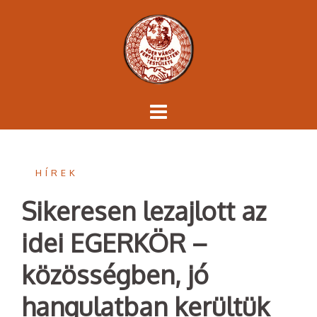
Skip
to
content
HÍREK
Sikeresen lezajlott az
idei EGERKÖR –
közösségben, jó
hangulatban kerültük