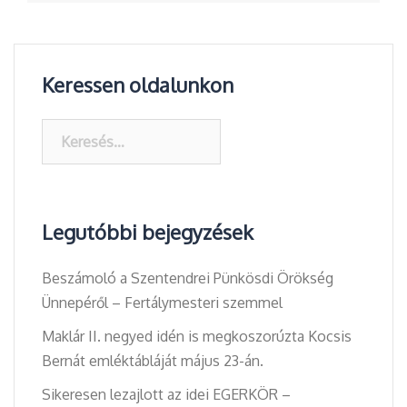
Keressen oldalunkon
Keresés:
Legutóbbi bejegyzések
Beszámoló a Szentendrei Pünkösdi Örökség
Ünnepéről – Fertálymesteri szemmel
Maklár II. negyed idén is megkoszorúzta Kocsis
Bernát emléktábláját május 23-án.
Sikeresen lezajlott az idei EGERKÖR –