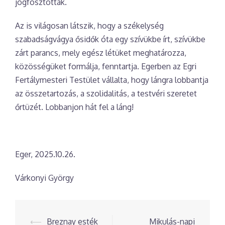
jogfosztottak.
Az is világosan látszik, hogy a székelység
szabadságvágya ősidők óta egy szívükbe írt, szívükbe
zárt parancs, mely egész létüket meghatározza,
közösségüket formálja, fenntartja. Egerben az Egri
Fertálymesteri Testület vállalta, hogy lángra lobbantja
az összetartozás, a szolidalitás, a testvéri szeretet
őrtüzét. Lobbanjon hát fel a láng!
Eger, 2025.10.26.
Várkonyi György
Post
⟵
Breznay esték
Mikulás-napi