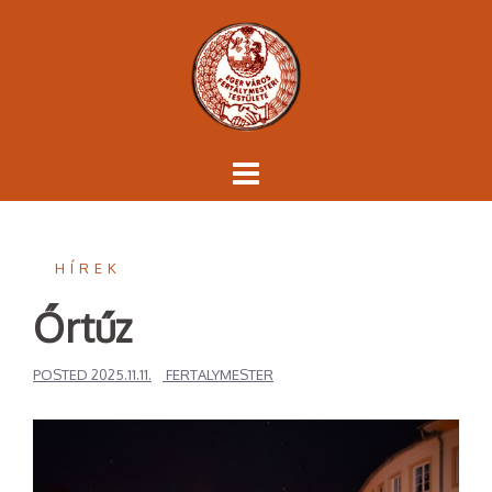
Skip
to
content
HÍREK
Őrtűz
POSTED
2025.11.11.
FERTALYMESTER