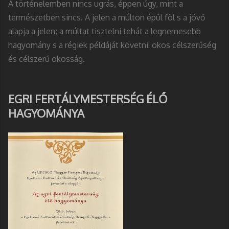
A történelemben nincs ugrás, éppen úgy, mint a
természetben sincs. A jelen a múlton épül föl s a jövő
alapja a jelen; a múltat tisztelni tehát a legnemesebb
hagyomány s a régiek példáját követni: okos célszerűség
és célszerű okosság.
EGRI FERTÁLYMESTERSÉG ÉLŐ
HAGYOMÁNYA