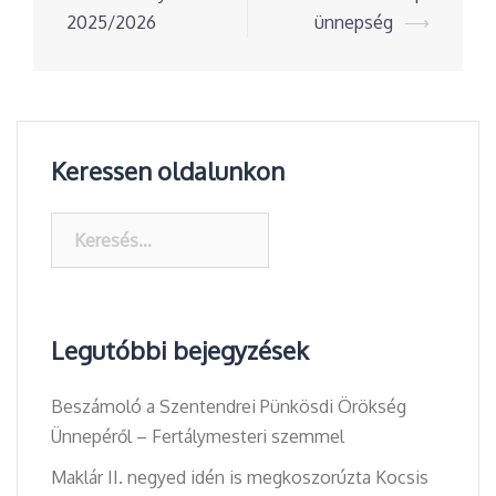
navigation
2025/2026
ünnepség
⟶
Keressen oldalunkon
Keresés:
Legutóbbi bejegyzések
Beszámoló a Szentendrei Pünkösdi Örökség
Ünnepéről – Fertálymesteri szemmel
Maklár II. negyed idén is megkoszorúzta Kocsis