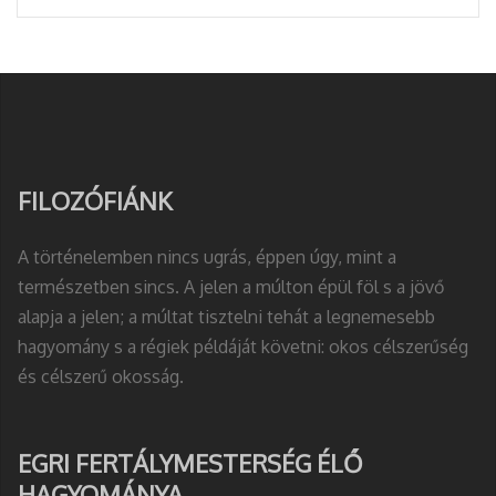
FILOZÓFIÁNK
A történelemben nincs ugrás, éppen úgy, mint a
természetben sincs. A jelen a múlton épül föl s a jövő
alapja a jelen; a múltat tisztelni tehát a legnemesebb
hagyomány s a régiek példáját követni: okos célszerűség
és célszerű okosság.
EGRI FERTÁLYMESTERSÉG ÉLŐ
HAGYOMÁNYA