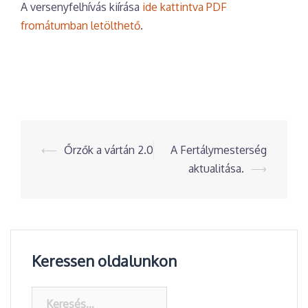
A versenyfelhívás kiírása
ide kattintva PDF
fromátumban letölthető
.
Post
⟵
Őrzők a vártán 2.0
A Fertálymesterség
navigation
aktualitása.
⟶
Keressen oldalunkon
Keresés: