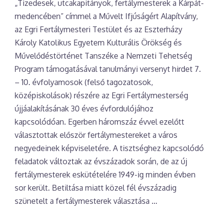
„Tizedesek, utcakapitányok, fertálymesterek a Kárpát-
medencében” címmel a Művelt Ifjúságért Alapítvány,
az Egri Fertálymesteri Testület és az Eszterházy
Károly Katolikus Egyetem Kulturális Örökség és
Művelődéstörténet Tanszéke a Nemzeti Tehetség
Program támogatásával tanulmányi versenyt hirdet 7.
– 10. évfolyamosok (felső tagozatosok,
középiskolások) részére az Egri Fertálymesterség
újjáalakításának 30 éves évfordulójához
kapcsolódóan. Egerben háromszáz évvel ezelőtt
választottak először fertálymestereket a város
negyedeinek képviseletére. A tisztséghez kapcsolódó
feladatok változtak az évszázadok során, de az új
fertálymesterek eskütételére 1949-ig minden évben
sor került. Betiltása miatt közel fél évszázadig
szünetelt a fertálymesterek választása …