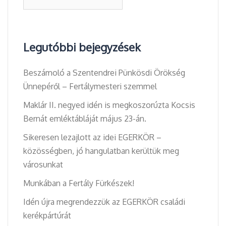
Legutóbbi bejegyzések
Beszámoló a Szentendrei Pünkösdi Örökség
Ünnepéről – Fertálymesteri szemmel
Maklár II. negyed idén is megkoszorúzta Kocsis
Bernát emléktábláját május 23-án.
Sikeresen lezajlott az idei EGERKÖR –
közösségben, jó hangulatban kerültük meg
városunkat
Munkában a Fertály Fürkészek!
Idén újra megrendezzük az EGERKÖR családi
kerékpártúrát