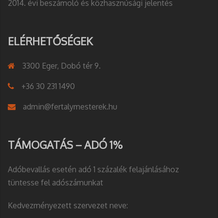
2014. évi beszámoló és közhasznúsági jelentés
ELÉRHETŐSÉGEK
3300 Eger, Dobó tér 9.
+36 30 231 1490
admin@fertalymesterek.hu
TÁMOGATÁS – ADÓ 1%
Adóbevallás esetén adó 1 százalék felajánlásához
tüntesse fel adószámunkat
Kedvezményezett szervezet neve: